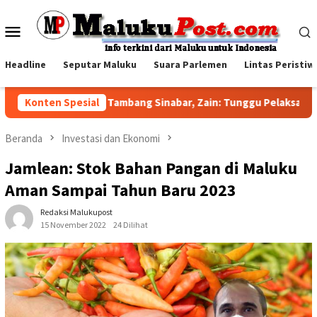
Loncat
ke
Menu
konten
Mobile
Headline
Seputar Maluku
Suara Parlemen
Lintas Peristiw
Jawab Sorotan Tambang Sinabar, Zain: Tunggu Pelaksanaan A
Konten Spesial
Beranda
Investasi dan Ekonomi
Jamlean: Stok Bahan Pangan di Maluku
Aman Sampai Tahun Baru 2023
Redaksi Malukupost
15 November 2022
24 Dilihat