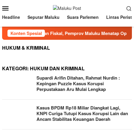
Loncat
Menu
ke
Mobile
konten
Headline
Seputar Maluku
Suara Parlemen
Lintas Perist
Di Tengah Tekanan Fiskal, Pemprov Maluku Menatap Optimistis
Konten Spesial
HUKUM & KRIMINAL
KATEGORI:
HUKUM DAN KRIMINAL
Supardi Arifin Ditahan, Rahmat Nurdin :
Kepingan Puzzle Kasus Korupsi
Perpustakaan Aru Mulai Lengkap
Kasus BPDM Rp18 Miliar Diangkat Lagi,
KNPI Curiga Tutupi Kasus Korupsi Lain dan
Ancam Stabilitas Keuangan Daerah