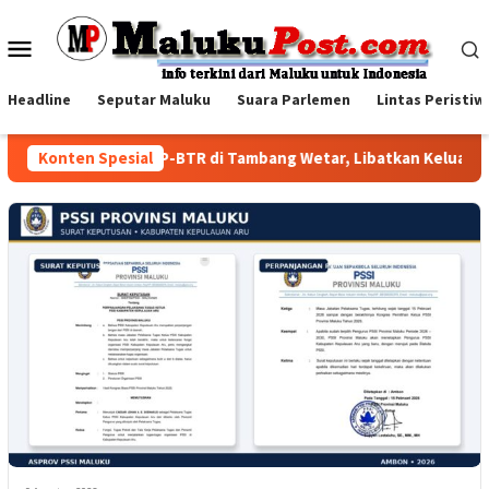
Loncat
ke
Menu
konten
Mobile
Headline
Seputar Maluku
Suara Parlemen
Lintas Peristiw
Family Visit BKP-BTR di Tambang Wetar, Libatkan Keluarga K
Konten Spesial