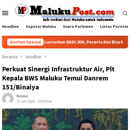
Loncat
ke
Menu
konten
Mobile
Headline
Seputar Maluku
Suara Parlemen
Lintas Peristiw
BPJS Kesehatan Luncurkan NADI JKN, Peserta Kini Bisa Menabung
Konten Spesial
Beranda
Headline
Perkuat Sinergi Infrastruktur Air, Plt
Kepala BWS Maluku Temui Danrem
151/Binaiya
Redaksi
13 Juni 2026
26 Dilihat