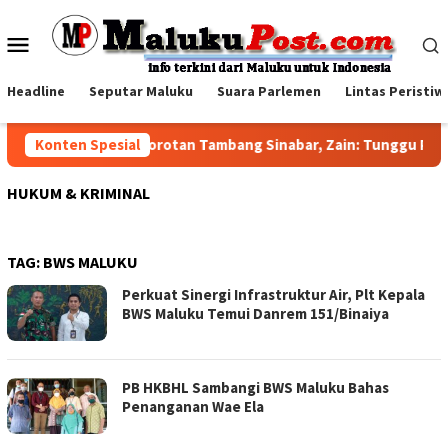
Loncat
ke
Menu
konten
Mobile
Headline
Seputar Maluku
Suara Parlemen
Lintas Peristiw
Konten Spesial
Jawab Sorotan Tambang Sinabar, Zain: Tunggu Pelak
HUKUM & KRIMINAL
TAG:
BWS MALUKU
Perkuat Sinergi Infrastruktur Air, Plt Kepala
BWS Maluku Temui Danrem 151/Binaiya
PB HKBHL Sambangi BWS Maluku Bahas
Penanganan Wae Ela