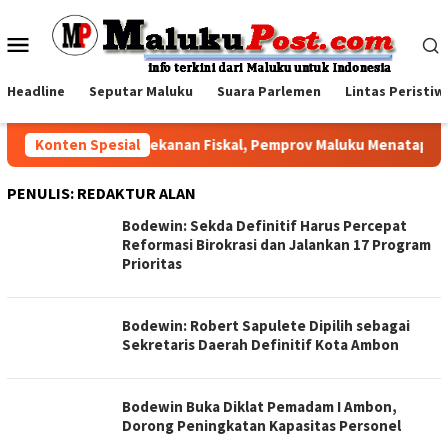
Loncat
ke
Menu
konten
Mobile
Headline
Seputar Maluku
Suara Parlemen
Lintas Peristiw
Konten Spesial
Di Tengah Tekanan Fiskal, Pemprov Maluku Menatap Optimi
PENULIS:
REDAKTUR ALAN
Bodewin: Sekda Definitif Harus Percepat
Reformasi Birokrasi dan Jalankan 17 Program
Prioritas
Bodewin: Robert Sapulete Dipilih sebagai
Sekretaris Daerah Definitif Kota Ambon
Bodewin Buka Diklat Pemadam I Ambon,
Dorong Peningkatan Kapasitas Personel