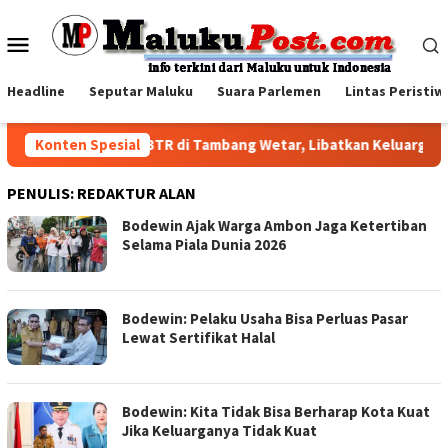
Loncat
ke
Menu
konten
Mobile
Headline
Seputar Maluku
Suara Parlemen
Lintas Peristiw
Family Visit BKP-BTR di Tambang Wetar, Libatkan Keluarga K
Konten Spesial
PENULIS:
REDAKTUR ALAN
Bodewin Ajak Warga Ambon Jaga Ketertiban
Selama Piala Dunia 2026
Bodewin: Pelaku Usaha Bisa Perluas Pasar
Lewat Sertifikat Halal
Bodewin: Kita Tidak Bisa Berharap Kota Kuat
Jika Keluarganya Tidak Kuat