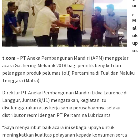
ur
,
M
al
uk
up
os
t.com
– PT Aneka Pembangunan Mandiri (APM) menggelar
acara Gathering Mekanik 2018 bagi pemilik bengkel dan
pelanggan produk pelumas (oli) Pertamina di Tual dan Maluku
Tenggara (Malra).
Direktur PT Aneka Pembangunan Mandiri Lidya Laurence di
Langgur, Jumat (9/11) mengatakan, kegiatan itu
diselenggarakan atas kerja sama perusahaannya selaku
distributor resmi dengan PT Pertamina Lubricants.
“Saya menyambut baik acara ini sebagai upaya untuk
meningkatkan kualitas pelayanan kepada konsumen serta