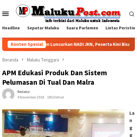
Loncat
ke
Menu
konten
Mobile
Headline
Seputar Maluku
Suara Parlemen
Lintas Peristiw
BPJS Kesehatan Luncurkan NADI JKN, Peserta Kini Bisa Menab
Konten Spesial
Beranda
Maluku Tenggara
APM Edukasi Produk Dan Sistem
Pelumasan Di Tual Dan Malra
Redaksi
9 November 2018
185 Dilihat
La
n
g
g