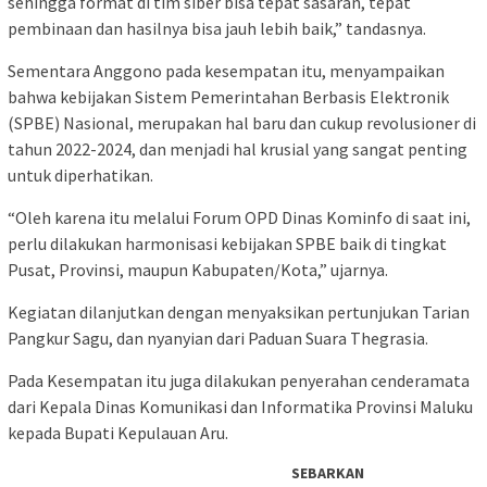
sehingga format di tim siber bisa tepat sasaran, tepat
pembinaan dan hasilnya bisa jauh lebih baik,” tandasnya.
Sementara Anggono pada kesempatan itu, menyampaikan
bahwa kebijakan Sistem Pemerintahan Berbasis Elektronik
(SPBE) Nasional, merupakan hal baru dan cukup revolusioner di
tahun 2022-2024, dan menjadi hal krusial yang sangat penting
untuk diperhatikan.
“Oleh karena itu melalui Forum OPD Dinas Kominfo di saat ini,
perlu dilakukan harmonisasi kebijakan SPBE baik di tingkat
Pusat, Provinsi, maupun Kabupaten/Kota,” ujarnya.
Kegiatan dilanjutkan dengan menyaksikan pertunjukan Tarian
Pangkur Sagu, dan nyanyian dari Paduan Suara Thegrasia.
Pada Kesempatan itu juga dilakukan penyerahan cenderamata
dari Kepala Dinas Komunikasi dan Informatika Provinsi Maluku
kepada Bupati Kepulauan Aru.
SEBARKAN