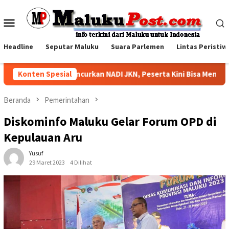
Loncat
ke
Menu
konten
Mobile
Headline
Seputar Maluku
Suara Parlemen
Lintas Peristiw
 Kesehatan Luncurkan NADI JKN, Peserta Kini Bisa Menabung untu
Konten Spesial
Beranda
Pemerintahan
Diskominfo Maluku Gelar Forum OPD di
Kepulauan Aru
Yusuf
29 Maret 2023
4 Dilihat