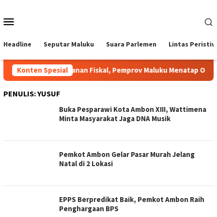
Loncat
ke
Menu
konten
Mobile
Headline
Seputar Maluku
Suara Parlemen
Lintas Peristi
Di Tengah Tekanan Fiskal, Pemprov Maluku Menatap Optimist
Konten Spesial
PENULIS:
YUSUF
Buka Pesparawi Kota Ambon XIII, Wattimena
Minta Masyarakat Jaga DNA Musik
Pemkot Ambon Gelar Pasar Murah Jelang
Natal di 2 Lokasi
EPPS Berpredikat Baik, Pemkot Ambon Raih
Penghargaan BPS