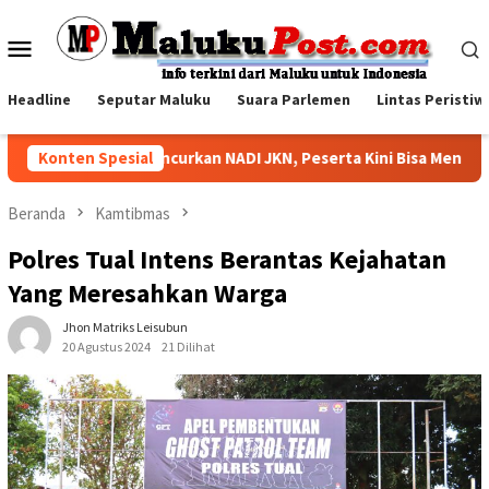
Loncat
ke
Menu
konten
Mobile
Headline
Seputar Maluku
Suara Parlemen
Lintas Peristiw
BPJS Kesehatan Luncurkan NADI JKN, Peserta Kini Bisa Menabung 
Konten Spesial
Beranda
Kamtibmas
Polres Tual Intens Berantas Kejahatan
Yang Meresahkan Warga
Jhon Matriks Leisubun
20 Agustus 2024
21 Dilihat