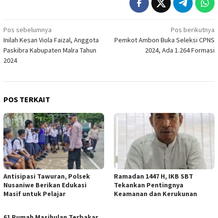
Navigasi
Pos sebelumnya
Pos berikutnya
Inilah Kesan Viola Faizal, Anggota
Pemkot Ambon Buka Seleksi CPNS
pos
Paskibra Kabupaten Malra Tahun
2024, Ada 1.264 Formasi
2024
POS TERKAIT
Antisipasi Tawuran, Polsek
Ramadan 1447 H, IKB SBT
Nusaniwe Berikan Edukasi
Tekankan Pentingnya
Masif untuk Pelajar
Keamanan dan Kerukunan
61 Rumah Masihulan Terbakar,