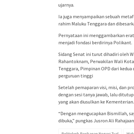
ujarnya.
Ia juga menyampaikan sebuah metafor
rahim Maluku Tenggara dan dibesarka
Pernyataan ini menggambarkan eratny
menjadi fondasi berdirinya Polikant.
Sidang Senat ini turut dihadiri oleh 
Rahantoknam, Perwakilan Wali Kota 
Tenggara, Pimpinan OPD dari kedua d
perguruan tinggi
Setelah pemaparan visi, misi, dan pr
dengan sesi tanya jawab, lalu ditutu
yang akan diusulkan ke Kementerian.
“Dengan mengucapkan Bismillah, say
dibuka,” pungkas Jusron Ali Rahajaan
Politeknik Perikanan Negeri Tual
Waki