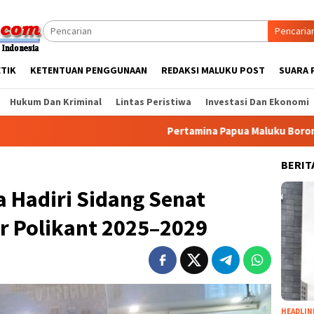
Pencaria
ETIK
KETENTUAN PENGGUNAAN
REDAKSI MALUKU POST
SUARA 
Hukum Dan Kriminal
Lintas Peristiwa
Investasi Dan Ekonomi
Pertamina Papua Maluku Borong Lima Pen
BERIT
a Hadiri Sidang Senat
r Polikant 2025–2029
HEADLIN