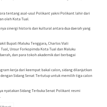
a tentang asal-usul Polikant yakni Polikant lahir dari
n oleh Kota Tual.
a sinergi historis dan kultural antara dua daerah yang
Wakil Bupati Maluku Tenggara, Charlos Viali
Tual, Unsur Forkopimda Kota Tual dan Maluku
aerah, dan para tokoh akademik dari berbagai
ogram kerja dari keempat bakal calon, sidang dilanjutkan
p dengan Sidang Senat Tertutup untuk memilih tiga calon
a nyatakan Sidang Terbuka Senat Polikant resmi
.
l Bupati