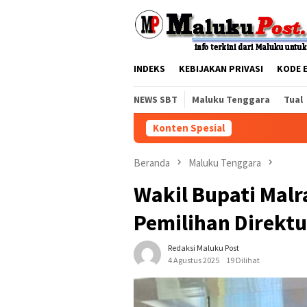
Loncat
tutup
ke
konten
INDEKS
KEBIJAKAN PRIVASI
KODE 
NEWS SBT
Maluku Tenggara
Tual
Konten Spesial
Beranda
Maluku Tenggara
Wakil Bupati Malr
Pemilihan Direktu
Redaksi Maluku Post
4 Agustus 2025
19 Dilihat