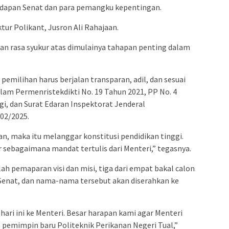
hadapan Senat dan para pemangku kepentingan.
tur Polikant, Jusron Ali Rahajaan.
 rasa syukur atas dimulainya tahapan penting dalam
milihan harus berjalan transparan, adil, dan sesuai
alam Permenristekdikti No. 19 Tahun 2021, PP No. 4
i, dan Surat Edaran Inspektorat Jenderal
02/2025.
an, maka itu melanggar konstitusi pendidikan tinggi.
jur sebagaimana mandat tertulis dari Menteri,” tegasnya.
 pemaparan visi dan misi, tiga dari empat bakal calon
p Senat, dan nama-nama tersebut akan diserahkan ke
ari ini ke Menteri. Besar harapan kami agar Menteri
 pemimpin baru Politeknik Perikanan Negeri Tual,”