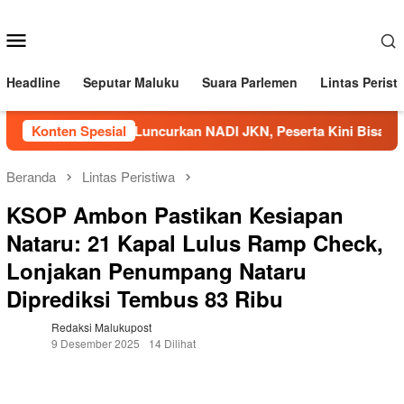
Loncat
ke
Menu
konten
Mobile
Headline
Seputar Maluku
Suara Parlemen
Lintas Perist
BPJS Kesehatan Luncurkan NADI JKN, Peserta Kini Bisa Menab
Konten Spesial
Beranda
Lintas Peristiwa
KSOP Ambon Pastikan Kesiapan
Nataru: 21 Kapal Lulus Ramp Check,
Lonjakan Penumpang Nataru
Diprediksi Tembus 83 Ribu
Redaksi Malukupost
9 Desember 2025
14 Dilihat