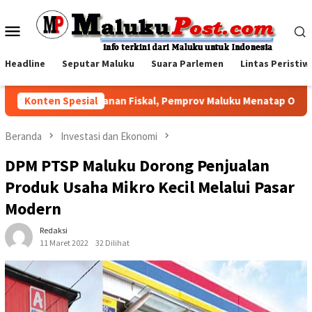
Loncat
ke
Menu
konten
Mobile
Headline
Seputar Maluku
Suara Parlemen
Lintas Peristiw
Di Tengah Tekanan Fiskal, Pemprov Maluku Menatap Optimistis
Konten Spesial
Beranda
Investasi dan Ekonomi
DPM PTSP Maluku Dorong Penjualan
Produk Usaha Mikro Kecil Melalui Pasar
Modern
Redaksi
11 Maret 2022
32 Dilihat