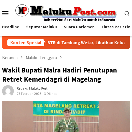
Loncat
ke
Menu
konten
Mobile
Headline
Seputar Maluku
Suara Parlemen
Lintas Peristiw
Family Visit BKP-BTR di Tambang Wetar, Libatkan Keluarga K
Konten Spesial
Beranda
Maluku Tenggara
Wakil Bupati Malra Hadiri Penutupan
Retret Kemendagri di Magelang
Redaksi Maluku Post
27 Februari 2025
3 Dilihat