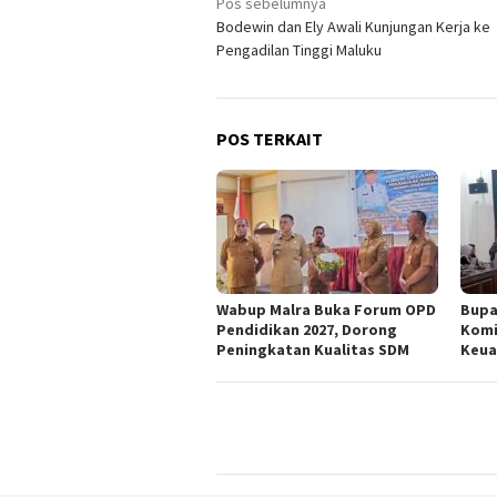
Navigasi
Pos sebelumnya
Bodewin dan Ely Awali Kunjungan Kerja ke
pos
Pengadilan Tinggi Maluku
POS TERKAIT
Wabup Malra Buka Forum OPD
Bupa
Pendidikan 2027, Dorong
Komi
Peningkatan Kualitas SDM
Keua