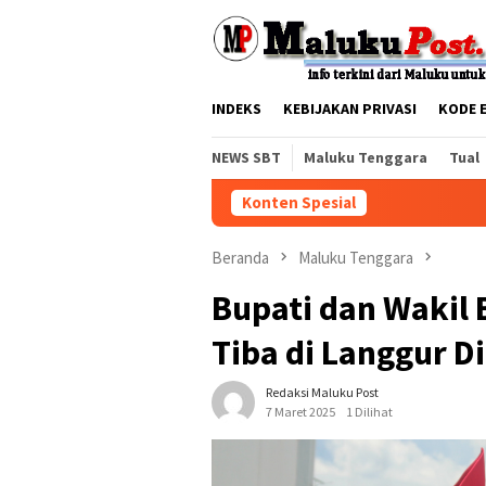
Loncat
tutup
ke
konten
INDEKS
KEBIJAKAN PRIVASI
KODE 
NEWS SBT
Maluku Tenggara
Tual
Konten Spesial
Beranda
Maluku Tenggara
Bupati dan Wakil 
Tiba di Langgur 
Redaksi Maluku Post
7 Maret 2025
1 Dilihat