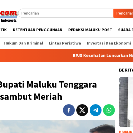
Pencaria
ETIK
KETENTUAN PENGGUNAAN
REDAKSI MALUKU POST
SUARA 
Hukum Dan Kriminal
Lintas Peristiwa
Investasi Dan Ekonomi
BPJS Kesehatan Luncurkan NADI JKN, 
BERIT
Bupati Maluku Tenggara
Disambut Meriah
HEADLIN