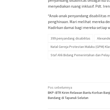
penyandang disabilitas sebagai isu s
menyediakan ruang inklusif. Pdt. Ire
“Anak-anak penyandang disabilitas 
penghinaan. Mari melihat mereka den
Hadirkan damai bagi mereka setiap wa
399 penyandang disabilitas
Alexand
Natal Gereja Protestan Maluku (GPM) Kl
Staf Ahli Bidang Pemerintahan dan Pelay
Navigasi
Pos sebelumnya
BKP–BTR Kirim Relawan Bantu Korban Banji
pos
Bandang di Tapanuli Selatan