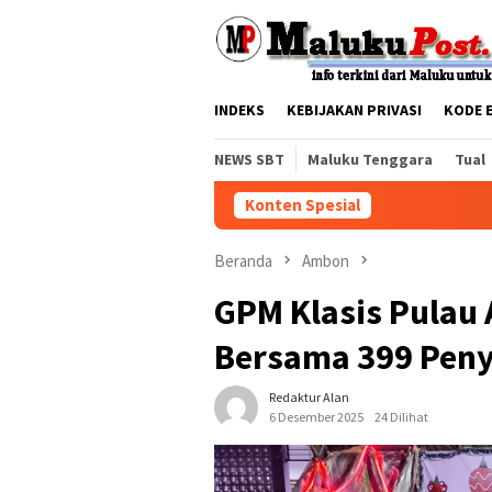
Loncat
tutup
ke
konten
INDEKS
KEBIJAKAN PRIVASI
KODE 
NEWS SBT
Maluku Tenggara
Tual
Konten Spesial
Beranda
Ambon
GPM Klasis Pulau
Bersama 399 Peny
Redaktur Alan
6 Desember 2025
24 Dilihat