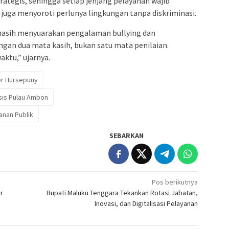
trategis, sehingga setiap jenjang pelayanan wajib
n juga menyoroti perlunya lingkungan tanpa diskriminasi.
masih menyuarakan pengalaman bullying dan
gan dua mata kasih, bukan satu mata penilaian.
ktu,” ujarnya.
er Hursepuny
asis Pulau Ambon
anan Publik
SEBARKAN
Pos berikutnya
r
Bupati Maluku Tenggara Tekankan Rotasi Jabatan,
Inovasi, dan Digitalisasi Pelayanan