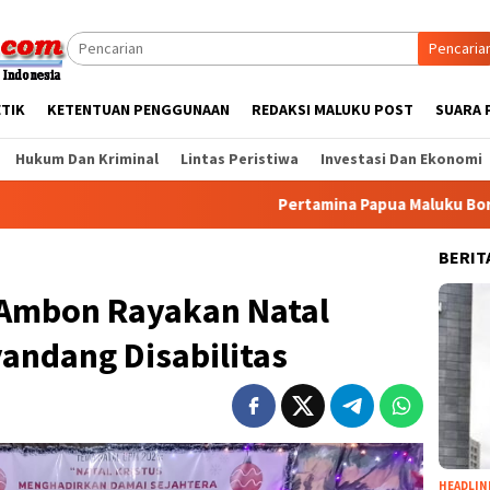
Pencaria
ETIK
KETENTUAN PENGGUNAAN
REDAKSI MALUKU POST
SUARA 
Hukum Dan Kriminal
Lintas Peristiwa
Investasi Dan Ekonomi
Pertamina Papua Maluku Borong Lima 
BERIT
 Ambon Rayakan Natal
andang Disabilitas
HEADLIN