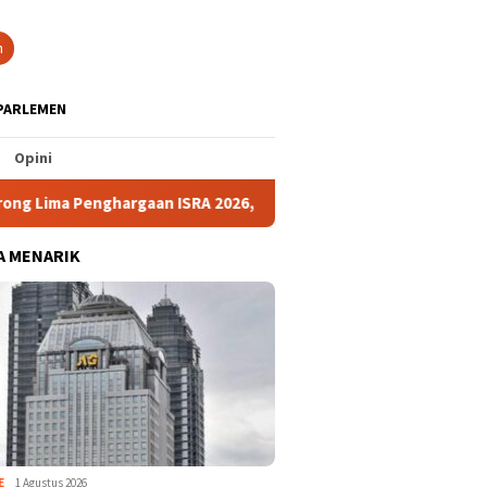
tutup
n
PARLEMEN
Opini
Penghargaan ISRA 2026, Tiga Program Raih Predikat Emas
A MENARIK
E
1 Agustus 2026