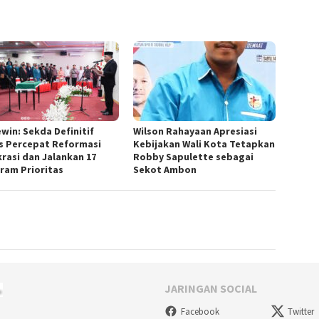
win: Sekda Definitif
Wilson Rahayaan Apresiasi
s Percepat Reformasi
Kebijakan Wali Kota Tetapkan
krasi dan Jalankan 17
Robby Sapulette sebagai
ram Prioritas
Sekot Ambon
JARINGAN SOCIAL
Facebook
Twitter