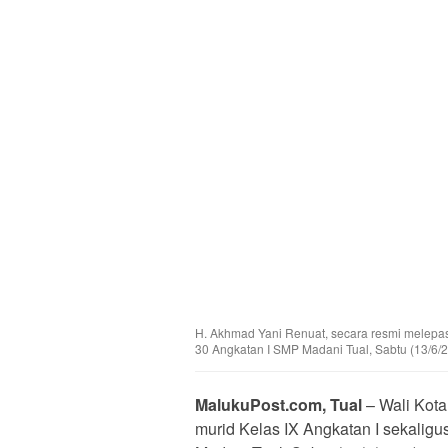
H. Akhmad Yani Renuat, secara resmi melepas
30 Angkatan I SMP Madani Tual, Sabtu (13/6/2
MalukuPost.com, Tual
– Wali Kota
murid Kelas IX Angkatan I sekalig