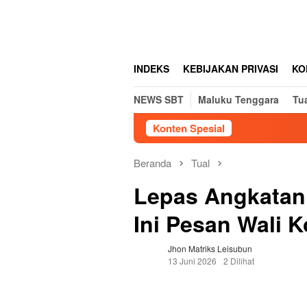
Loncat
tutup
ke
konten
INDEKS
KEBIJAKAN PRIVASI
KO
NEWS SBT
Maluku Tenggara
Tu
Konten Spesial
Beranda
Tual
Lepas Angkatan
Ini Pesan Wali K
Jhon Matriks Leisubun
13 Juni 2026
2 Dilihat