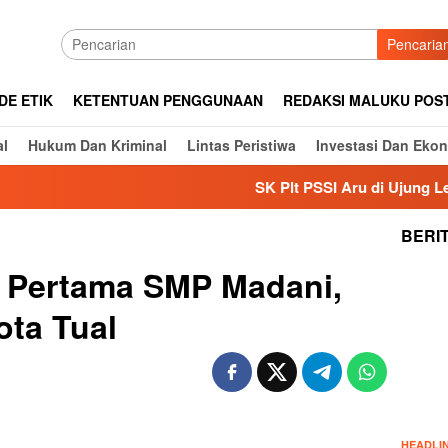
Pencaria
DE ETIK
KETENTUAN PENGGUNAAN
REDAKSI MALUKU POS
al
Hukum Dan Kriminal
Lintas Peristiwa
Investasi Dan Eko
SK Plt PSSI Aru di Ujung Legalitas
BERI
 Pertama SMP Madani,
ota Tual
HEADLI