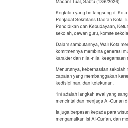
Madani Tual, Sabtu (13/6/2026).
Kegiatan yang berlangsung di Kota T
Penjabat Sekretaris Daerah Kota Tu
Pendidikan dan Kebudayaan, Ketua
sekolah, dewan guru, komite sekola
Dalam sambutannya, Wali Kota me
komitmennya membina generasi mud
karakter dan nilai-nilai keagamaan 
Menurutnya, keberhasilan sekolah
capaian yang membanggakan kare
kedisiplinan, dan ketekunan.
“Ini adalah langkah awal yang sang
mencintai dan menjaga Al-Qur’an d
Ia juga berpesan kepada para wisu
mengamalkan isi Al-Qur’an, dan m