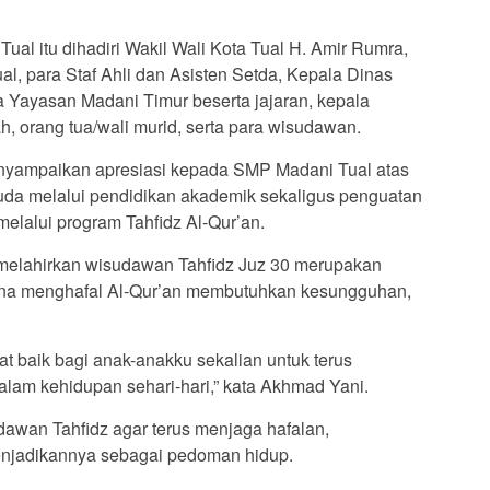
ual itu dihadiri Wakil Wali Kota Tual H. Amir Rumra,
al, para Staf Ahli dan Asisten Setda, Kepala Dinas
 Yayasan Madani Timur beserta jajaran, kepala
h, orang tua/wali murid, serta para wisudawan.
nyampaikan apresiasi kepada SMP Madani Tual atas
a melalui pendidikan akademik sekaligus penguatan
melalui program Tahfidz Al-Qur’an.
 melahirkan wisudawan Tahfidz Juz 30 merupakan
na menghafal Al-Qur’an membutuhkan kesungguhan,
at baik bagi anak-anakku sekalian untuk terus
alam kehidupan sehari-hari,” kata Akhmad Yani.
dawan Tahfidz agar terus menjaga hafalan,
enjadikannya sebagai pedoman hidup.