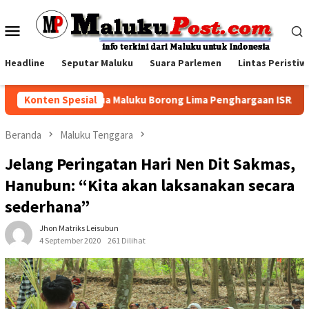
Loncat
ke
Menu
konten
Mobile
Headline
Seputar Maluku
Suara Parlemen
Lintas Peristiw
Pertamina Papua Maluku Borong Lima Penghargaan ISRA 2026, T
Konten Spesial
Beranda
Maluku Tenggara
Jelang Peringatan Hari Nen Dit Sakmas,
Hanubun: “Kita akan laksanakan secara
sederhana”
Jhon Matriks Leisubun
4 September 2020
261 Dilihat