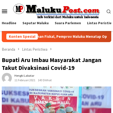
Loncat
ke
Menu
konten
Mobile
Headline
Seputar Maluku
Suara Parlemen
Lintas Peristiw
Di Tengah Tekanan Fiskal, Pemprov Maluku Menatap Optimistis S
Konten Spesial
Beranda
Lintas Peristiwa
Bupati Aru Imbau Masyarakat Jangan
Takut Divaksinasi Covid-19
Hengki Labatar
11 Februari 2021
143 Dilihat