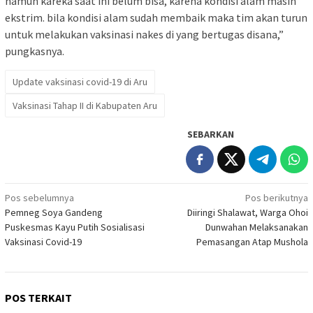
namun kareka saat ini belum bisa, karena kondisi alam masih
ekstrim. bila kondisi alam sudah membaik maka tim akan turun
untuk melakukan vaksinasi nakes di yang bertugas disana,”
pungkasnya.
Update vaksinasi covid-19 di Aru
Vaksinasi Tahap II di Kabupaten Aru
SEBARKAN
Navigasi
Pos sebelumnya
Pos berikutnya
Pemneg Soya Gandeng
Diiringi Shalawat, Warga Ohoi
pos
Puskesmas Kayu Putih Sosialisasi
Dunwahan Melaksanakan
Vaksinasi Covid-19
Pemasangan Atap Mushola
POS TERKAIT