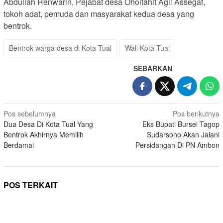
Abdullah Renwarin, Pejabat desa Ohoitahit Agil Assegaf,
tokoh adat, pemuda dan masyarakat kedua desa yang
bentrok.
Bentrok warga desa di Kota Tual
Wali Kota Tual
SEBARKAN
Navigasi
Pos sebelumnya
Pos berikutnya
Dua Desa Di Kota Tual Yang
Eks Bupati Bursel Tagop
pos
Bentrok Akhirnya Memilih
Sudarsono Akan Jalani
Berdamai
Persidangan Di PN Ambon
POS TERKAIT