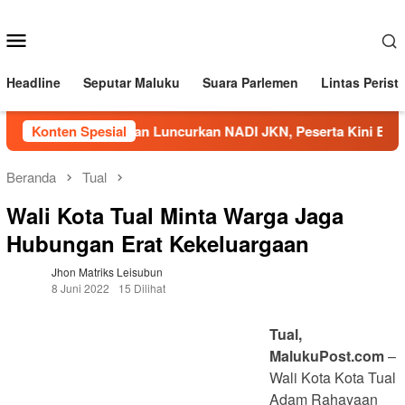
Loncat
ke
Menu
konten
Mobile
Headline
Seputar Maluku
Suara Parlemen
Lintas Perist
BPJS Kesehatan Luncurkan NADI JKN, Peserta Kini Bisa M
Konten Spesial
Beranda
Tual
Wali Kota Tual Minta Warga Jaga
Hubungan Erat Kekeluargaan
Jhon Matriks Leisubun
8 Juni 2022
15 Dilihat
Tual,
MalukuPost.com
–
Wali Kota Kota Tual
Adam Rahayaan