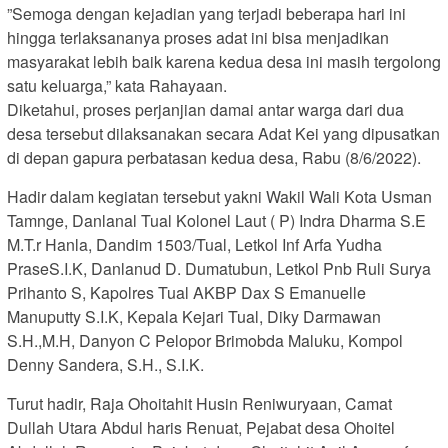
”Semoga dengan kejadian yang terjadi beberapa hari ini
hingga terlaksananya proses adat ini bisa menjadikan
masyarakat lebih baik karena kedua desa ini masih tergolong
satu keluarga,” kata Rahayaan.
Diketahui, proses perjanjian damai antar warga dari dua
desa tersebut dilaksanakan secara Adat Kei yang dipusatkan
di depan gapura perbatasan kedua desa, Rabu (8/6/2022).
Hadir dalam kegiatan tersebut yakni Wakil Wali Kota Usman
Tamnge, Danlanal Tual Kolonel Laut ( P) Indra Dharma S.E
M.T.r Hanla, Dandim 1503/Tual, Letkol Inf Arfa Yudha
PraseS.I.K, Danlanud D. Dumatubun, Letkol Pnb Ruli Surya
Prihanto S, Kapolres Tual AKBP Dax S Emanuelle
Manuputty S.I.K, Kepala Kejari Tual, Diky Darmawan
S.H.,M.H, Danyon C Pelopor Brimobda Maluku, Kompol
Denny Sandera, S.H., S.I.K.
Turut hadir, Raja Ohoitahit Husin Reniwuryaan, Camat
Dullah Utara Abdul haris Renuat, Pejabat desa Ohoitel