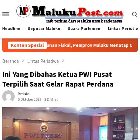
Loncat
ke
Menu
konten
Mobile
Headline
Seputar Maluku
Suara Parlemen
Lintas Peristiw
Di Tengah Tekanan Fiskal, Pemprov Maluku Menatap Optimistis
Konten Spesial
Beranda
Lintas Peristiwa
Ini Yang Dibahas Ketua PWI Pusat
Terpilih Saat Gelar Rapat Perdana
Redaksi
5 Oktober 2023
2 Dilihat