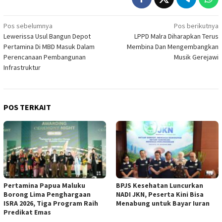
Navigasi
Pos sebelumnya
Pos berikutnya
Lewerissa Usul Bangun Depot
LPPD Malra Diharapkan Terus
pos
Pertamina Di MBD Masuk Dalam
Membina Dan Mengembangkan
Perencanaan Pembangunan
Musik Gerejawi
Infrastruktur
POS TERKAIT
Pertamina Papua Maluku
BPJS Kesehatan Luncurkan
Borong Lima Penghargaan
NADI JKN, Peserta Kini Bisa
ISRA 2026, Tiga Program Raih
Menabung untuk Bayar Iuran
Predikat Emas