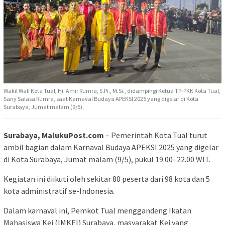
Wakil Wali Kota Tual, Hi. Amir Rumra, S.Pi., M.Si., didampingi Ketua TP-PKK Kota Tual,
Sany Salasa Rumra, saat Karnaval Budaya APEKSI 2025 yang digelar di Kota
Surabaya, Jumat malam (9/5).
Surabaya, MalukuPost.com
– Pemerintah Kota Tual turut
ambil bagian dalam Karnaval Budaya APEKSI 2025 yang digelar
di Kota Surabaya, Jumat malam (9/5), pukul 19.00–22.00 WIT.
Kegiatan ini diikuti oleh sekitar 80 peserta dari 98 kota dan 5
kota administratif se-Indonesia.
Dalam karnaval ini, Pemkot Tual menggandeng Ikatan
Mahasiswa Kei (IMKEI) Surabaya, masyarakat Kei yang