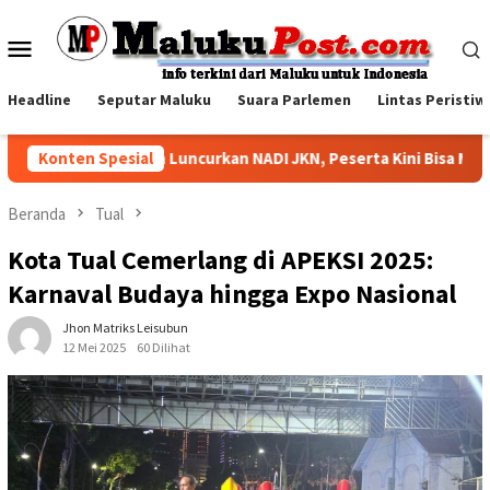
Loncat
ke
Menu
konten
Mobile
Headline
Seputar Maluku
Suara Parlemen
Lintas Peristiw
BPJS Kesehatan Luncurkan NADI JKN, Peserta Kini Bisa Menabun
Konten Spesial
Beranda
Tual
Kota Tual Cemerlang di APEKSI 2025:
Karnaval Budaya hingga Expo Nasional
Jhon Matriks Leisubun
12 Mei 2025
60 Dilihat