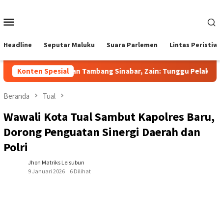
Loncat
ke
Menu
konten
Mobile
Headline
Seputar Maluku
Suara Parlemen
Lintas Peristiw
Konten Spesial
Jawab Sorotan Tambang Sinabar, Zain: Tunggu Pelaksanaa
Beranda
Tual
Wawali Kota Tual Sambut Kapolres Baru,
Dorong Penguatan Sinergi Daerah dan
Polri
Jhon Matriks Leisubun
9 Januari 2026
6 Dilihat