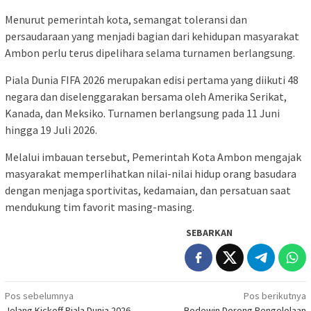
Menurut pemerintah kota, semangat toleransi dan
persaudaraan yang menjadi bagian dari kehidupan masyarakat
Ambon perlu terus dipelihara selama turnamen berlangsung.
Piala Dunia FIFA 2026 merupakan edisi pertama yang diikuti 48
negara dan diselenggarakan bersama oleh Amerika Serikat,
Kanada, dan Meksiko. Turnamen berlangsung pada 11 Juni
hingga 19 Juli 2026.
Melalui imbauan tersebut, Pemerintah Kota Ambon mengajak
masyarakat memperlihatkan nilai-nilai hidup orang basudara
dengan menjaga sportivitas, kedamaian, dan persatuan saat
mendukung tim favorit masing-masing.
SEBARKAN
Navigasi
Pos sebelumnya
Pos berikutnya
Jelang Kickoff Piala Dunia 2026,
Bodewin Dorong Pengelolaan