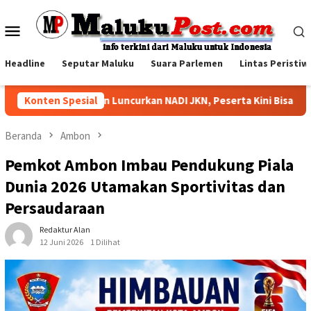
Loncat
ke
Menu
konten
Mobile
Headline
Seputar Maluku
Suara Parlemen
Lintas Peristiw
BPJS Kesehatan Luncurkan NADI JKN, Peserta Kini Bisa Menabung
Konten Spesial
Beranda
Ambon
Pemkot Ambon Imbau Pendukung Piala
Dunia 2026 Utamakan Sportivitas dan
Persaudaraan
Redaktur Alan
12 Juni 2026
1 Dilihat