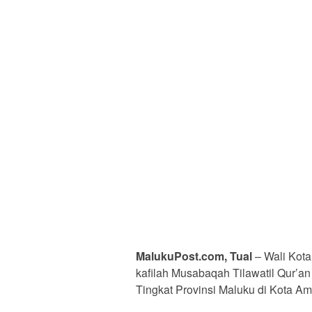
MalukuPost.com, Tual
– Wali Kota
kafilah Musabaqah Tilawatil Qur’a
Tingkat Provinsi Maluku di Kota A