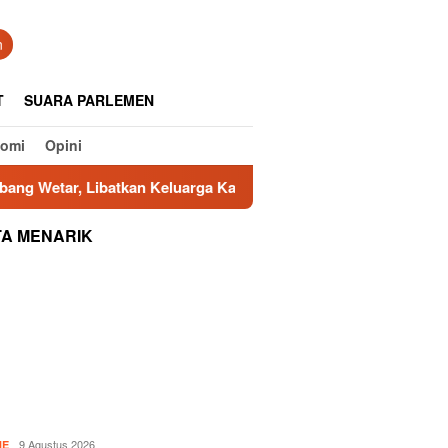
tutup
n
T
SUARA PARLEMEN
nomi
Opini
Wetar, Libatkan Keluarga Karyawan dalam Budaya Keselamatan
TA MENARIK
9 Agustus 2026
NE