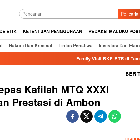
Pencaria
DE ETIK
KETENTUAN PENGGUNAAN
REDAKSI MALUKU POS
al
Hukum Dan Kriminal
Lintas Peristiwa
Investasi Dan Eko
Family Visit BKP-BTR di Tambang 
BERI
Lepas Kafilah MTQ XXXI
an Prestasi di Ambon
HEADLI