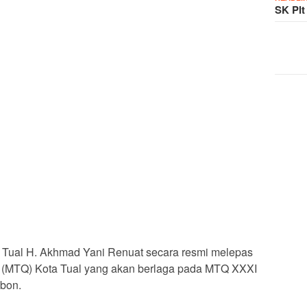
SK Plt
 Tual H. Akhmad Yani Renuat secara resmi melepas
n (MTQ) Kota Tual yang akan berlaga pada MTQ XXXI
mbon.