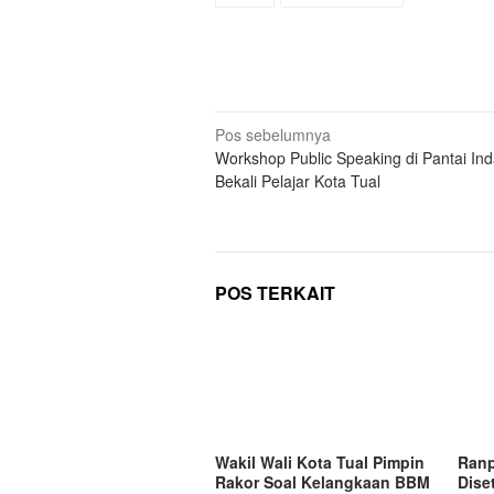
Navigasi
Pos sebelumnya
Workshop Public Speaking di Pantai In
pos
Bekali Pelajar Kota Tual
POS TERKAIT
Wakil Wali Kota Tual Pimpin
Ranp
Rakor Soal Kelangkaan BBM
Dise