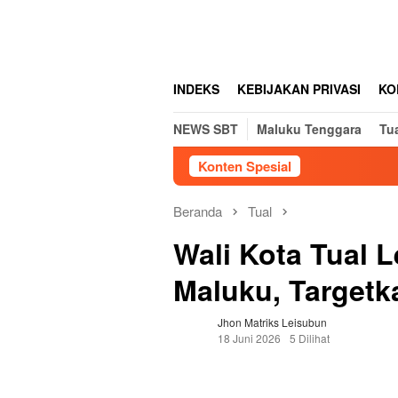
Loncat
tutup
ke
konten
INDEKS
KEBIJAKAN PRIVASI
KO
NEWS SBT
Maluku Tenggara
Tu
Konten Spesial
Beranda
Tual
Wali Kota Tual 
Maluku, Targetk
Jhon Matriks Leisubun
18 Juni 2026
5 Dilihat