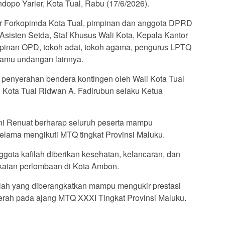
opo Yarler, Kota Tual, Rabu (17/6/2026).
ur Forkopimda Kota Tual, pimpinan dan anggota DPRD
a Asisten Setda, Staf Khusus Wali Kota, Kepala Kantor
pinan OPD, tokoh adat, tokoh agama, pengurus LPTQ
 tamu undangan lainnya.
 penyerahan bendera kontingen oleh Wali Kota Tual
 Kota Tual Ridwan A. Fadirubun selaku Ketua
i Renuat berharap seluruh peserta mampu
lama mengikuti MTQ tingkat Provinsi Maluku.
gota kafilah diberikan kesehatan, kelancaran, dan
aian perlombaan di Kota Ambon.
ilah yang diberangkatkan mampu mengukir prestasi
ah pada ajang MTQ XXXI Tingkat Provinsi Maluku.