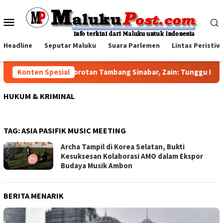
Loncat
ke
Menu
konten
Mobile
Headline
Seputar Maluku
Suara Parlemen
Lintas Peristiw
Konten Spesial
Jawab Sorotan Tambang Sinabar, Zain: Tunggu Pelak
HUKUM & KRIMINAL
TAG:
ASIA PASIFIK MUSIC MEETING
Archa Tampil di Korea Selatan, Bukti
Kesuksesan Kolaborasi AMO dalam Ekspor
Budaya Musik Ambon
BERITA MENARIK