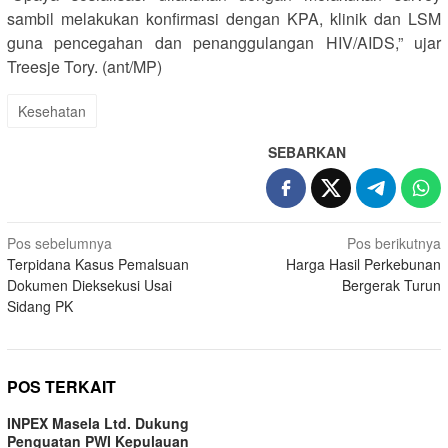
sambil melakukan konfirmasi dengan KPA, klinik dan LSM
guna pencegahan dan penanggulangan HIV/AIDS,” ujar
Treesje Tory. (ant/MP)
Kesehatan
SEBARKAN
Navigasi
Pos sebelumnya
Pos berikutnya
Terpidana Kasus Pemalsuan
Harga Hasil Perkebunan
pos
Dokumen Dieksekusi Usai
Bergerak Turun
Sidang PK
POS TERKAIT
INPEX Masela Ltd. Dukung
Penguatan PWI Kepulauan