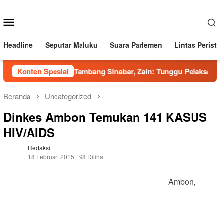
Loncat
ke
Menu
konten
Mobile
Headline
Seputar Maluku
Suara Parlemen
Lintas Perist
Jawab Sorotan Tambang Sinabar, Zain: Tunggu Pelaksanaa
Konten Spesial
Beranda
Uncategorized
Dinkes Ambon Temukan 141 KASUS
HIV/AIDS
Redaksi
18 Februari 2015
98 Dilihat
Ambon,