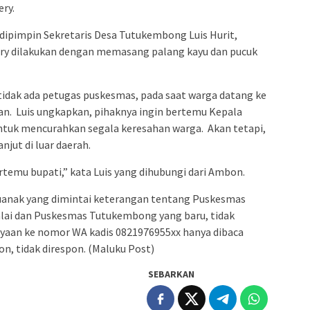
ry.
 dipimpin Sekretaris Desa Tutukembong Luis Hurit,
ery dilakukan dengan memasang palang kayu dan pucuk
 tidak ada petugas puskesmas, pada saat warga datang ke
n. Luis ungkapkan, pihaknya ingin bertemu Kepala
untuk mencurahkan segala keresahan warga. Akan tetapi,
anjut di luar daerah.
rtemu bupati,” kata Luis yang dihubungi dari Ambon.
tuanak yang dimintai keterangan tentang Puskesmas
ai dan Puskesmas Tutukembong yang baru, tidak
nyaan ke nomor WA kadis 0821976955xx hanya dibaca
n, tidak direspon. (Maluku Post)
SEBARKAN