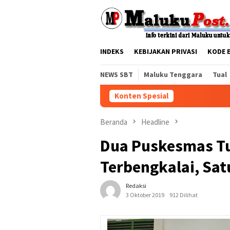
Loncat
tutup
ke
konten
INDEKS
KEBIJAKAN PRIVASI
KODE 
NEWS SBT
Maluku Tenggara
Tual
Konten Spesial
Beranda
Headline
Dua Puskesmas T
Terbengkalai, Sat
Redaksi
3 Oktober 2019
912 Dilihat