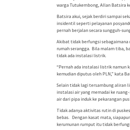
warga Tutukembong, Allan Batsira ke
Batsira akui, sejak berdiri sampai s
insidentil seperti pelayanan posyan
pernah berjalan secara sungguh-sun
Akibat tidak berfungsi sebagaimana
rumah serangga. Bila malam tiba, b
tidak ada instalasi listrik.
“Pernah ada instalasi listrik namun 
kemudian diputus oleh PLN,” kata Bat
Selain tidak lagi tersambung aliran 
instalasi air yang memadai ke ruang
air dari pipa induk ke pekarangan pu
Tidak adanya aktivitas rutin di pu
bebas. Dengan kasat mata, siapapu
kerumunan rumput itu tidak berfung