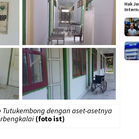
Hak Ja
Inter
 Tutukembong dengan aset-asetnya
erbengkalai
(foto ist)