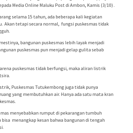
pada Media Online Maluku Post di Ambon, Kamis (3/10) .
ekarang selama 15 tahun, ada beberapa kali kegiatan
du. Akan tetapi secara normal, fungsi puskesmas tidak
gguh.
 mestinya, bangunan puskesmas lebih layak menjadi
angunan puskesmas pun menjadi gelap gulita sebab
karena puskesmas tidak berfungsi, maka aliran listrik
sira.
listrik, Puskesmas Tutukembong juga tidak punya
-ruang yang membutuhkan air. Hanya ada satu mata kran
skesmas.
skesmas menyebabkan rumput di pekarangan tumbuh
n bisa menangkap kesan bahwa bangunan di tengah
si.