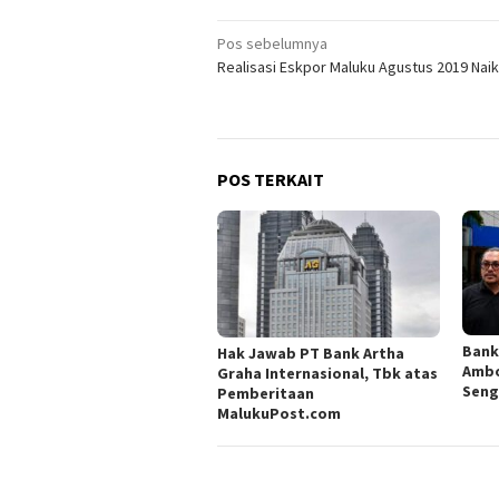
Navigasi
Pos sebelumnya
Realisasi Eskpor Maluku Agustus 2019 Naik
pos
POS TERKAIT
Bank
Hak Jawab PT Bank Artha
Ambo
Graha Internasional, Tbk atas
Seng
Pemberitaan
MalukuPost.com