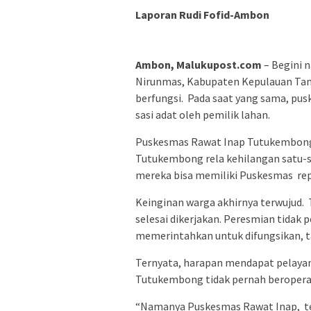
Laporan Rudi Fofid-Ambon
Ambon, Malukupost.com
– Begini 
Nirunmas, Kabupaten Kepulauan Tan
berfungsi. Pada saat yang sama, pu
sasi adat oleh pemilik lahan.
Puskesmas Rawat Inap Tutukembong 
Tutukembong rela kehilangan satu-s
mereka bisa memiliki Puskesmas rep
Keinginan warga akhirnya terwujud
selesai dikerjakan. Peresmian tidak
memerintahkan untuk difungsikan, 
Ternyata, harapan mendapat pelaya
Tutukembong tidak pernah beropera
“Namanya Puskesmas Rawat Inap, teta