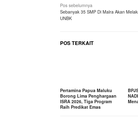
Navigasi
Pos sebelumnya
Sebanyak 35 SMP Di Malra Akan Mela
pos
UNBK
POS TERKAIT
Pertamina Papua Maluku
BPJS
Borong Lima Penghargaan
NADI
ISRA 2026, Tiga Program
Mena
Raih Predikat Emas