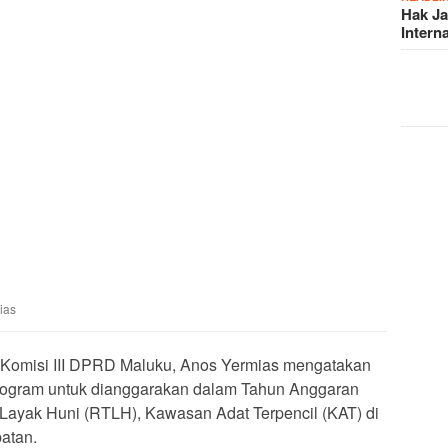
Hak J
Intern
ias
 Komisi III DPRD Maluku, Anos Yermias mengatakan
rogram untuk dianggarakan dalam Tahun Anggaran
 Layak Huni (RTLH), Kawasan Adat Terpencil (KAT) di
atan.