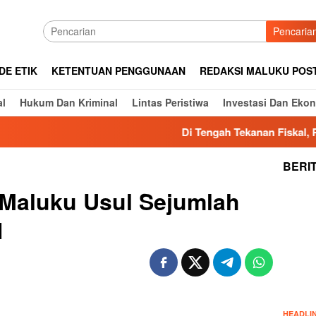
Pencaria
DE ETIK
KETENTUAN PENGGUNAAN
REDAKSI MALUKU POS
al
Hukum Dan Kriminal
Lintas Peristiwa
Investasi Dan Eko
Di Tengah Tekanan Fiskal, Pempro
BERI
 Maluku Usul Sejumlah
1
HEADLI