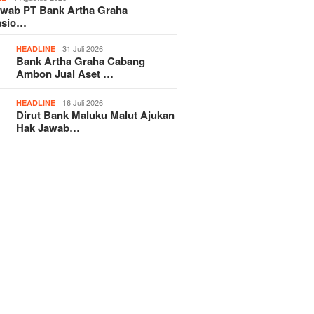
awab PT Bank Artha Graha
asio…
31 Juli 2026
HEADLINE
Bank Artha Graha Cabang
Ambon Jual Aset …
16 Juli 2026
HEADLINE
Dirut Bank Maluku Malut Ajukan
Hak Jawab…