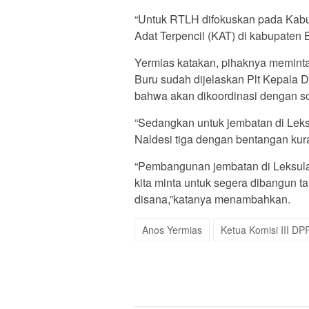
“Untuk RTLH difokuskan pada Kabu
Adat Terpencil (KAT) di kabupaten B
Yermias katakan, pihaknya meminta
Buru sudah dijelaskan Plt Kepal
bahwa akan dikoordinasi dengan so
“Sedangkan untuk jembatan di Leks
Naldesi tiga dengan bentangan kura
“Pembangunan jembatan di Leksula i
kita minta untuk segera dibangun t
disana,”katanya menambahkan.
Anos Yermias
Ketua Komisi III D