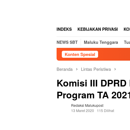
Loncat
tutup
ke
konten
INDEKS
KEBIJAKAN PRIVASI
KO
NEWS SBT
Maluku Tenggara
Tu
Konten Spesial
Beranda
Lintas Peristiwa
Komisi III DPRD
Program TA 202
Redaksi Malukupost
13 Maret 2020
115 Dilihat