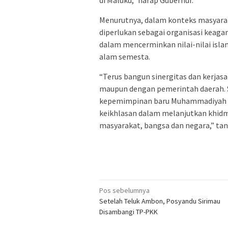
Menurutnya, dalam konteks masyara
diperlukan sebagai organisasi keaga
dalam mencerminkan nilai-nilai is
alam semesta.
“Terus bangun sinergitas dan kerja
maupun dengan pemerintah daerah. S
kepemimpinan baru Muhammadiyah Ma
keikhlasan dalam melanjutkan khi
masyarakat, bangsa dan negara,” tan
Navigasi
Pos sebelumnya
pos
Setelah Teluk Ambon, Posyandu Sirimau
Disambangi TP-PKK