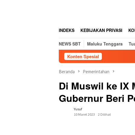
Loncat
tutup
ke
konten
INDEKS
KEBIJAKAN PRIVASI
KO
NEWS SBT
Maluku Tenggara
Tu
Konten Spesial
Beranda
Pemerintahan
Di Muswil ke I
Gubernur Beri P
Yusuf
10 Maret 2023
2 Dilihat