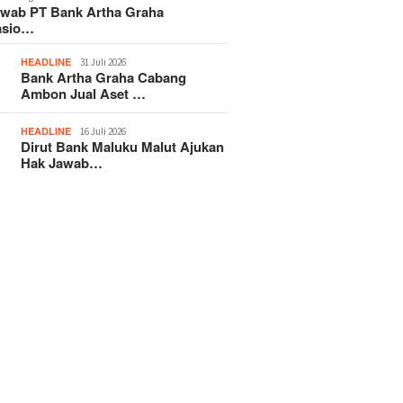
awab PT Bank Artha Graha
asio…
HEADLINE
31 Juli 2026
Bank Artha Graha Cabang
Ambon Jual Aset …
HEADLINE
16 Juli 2026
Dirut Bank Maluku Malut Ajukan
Hak Jawab…