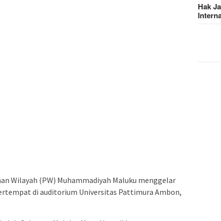
Hak J
Intern
nan Wilayah (PW) Muhammadiyah Maluku menggelar
ertempat di auditorium Universitas Pattimura Ambon,