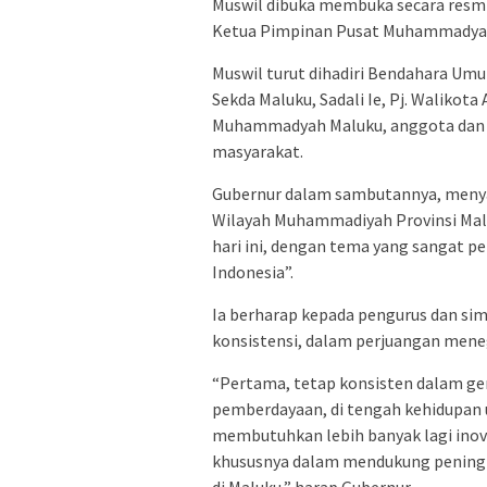
Muswil dibuka membuka secara resmi
Ketua Pimpinan Pusat Muhammadyah, P
Muswil turut dihadiri Bendahara Um
Sekda Maluku, Sadali Ie, Pj. Walik
Muhammadyah Maluku, anggota dan p
masyarakat.
Gubernur dalam sambutannya, menya
Wilayah Muhammadiyah Provinsi Mal
hari ini, dengan tema yang sangat 
Indonesia”.
Ia berharap kepada pengurus dan s
konsistensi, dalam perjuangan mene
“Pertama, tetap konsisten dalam ge
pemberdayaan, di tengah kehidupan 
membutuhkan lebih banyak lagi inov
khususnya dalam mendukung pening
di Maluku,” harap Gubernur.