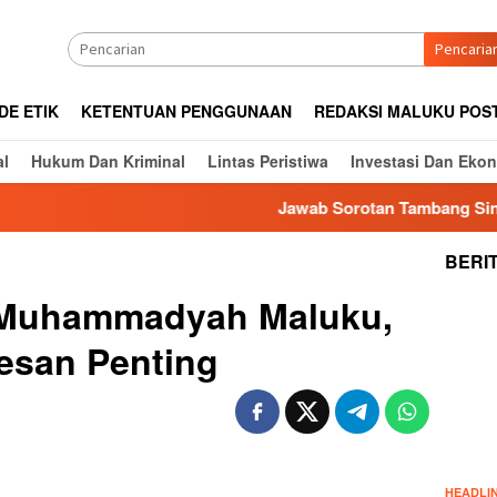
Pencaria
DE ETIK
KETENTUAN PENGGUNAAN
REDAKSI MALUKU POS
al
Hukum Dan Kriminal
Lintas Peristiwa
Investasi Dan Eko
Jawab Sorotan Tambang Sinabar, Z
BERI
X Muhammadyah Maluku,
esan Penting
HEADLI