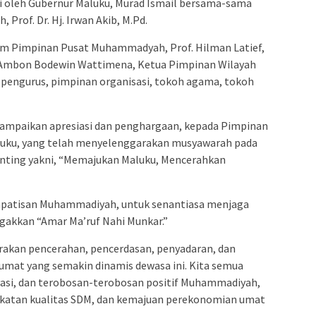
 oleh Gubernur Maluku, Murad Ismail bersama-sama
rof. Dr. Hj. Irwan Akib, M.Pd.
um Pimpinan Pusat Muhammadyah, Prof. Hilman Latief,
ota Ambon Bodewin Wattimena, Ketua Pimpinan Wilayah
engurus, pimpinan organisasi, tokoh agama, tokoh
mpaikan apresiasi dan penghargaan, kepada Pimpinan
uku, yang telah menyelenggarakan musyawarah pada
penting yakni, “Memajukan Maluku, Mencerahkan
impatisan Muhammadiyah, untuk senantiasa menjaga
gakkan “Amar Ma’ruf Nahi Munkar.”
rakan pencerahan, pencerdasan, penyadaran, dan
umat yang semakin dinamis dewasa ini. Kita semua
asi, dan terobosan-terobosan positif Muhammadiyah,
katan kualitas SDM, dan kemajuan perekonomian umat