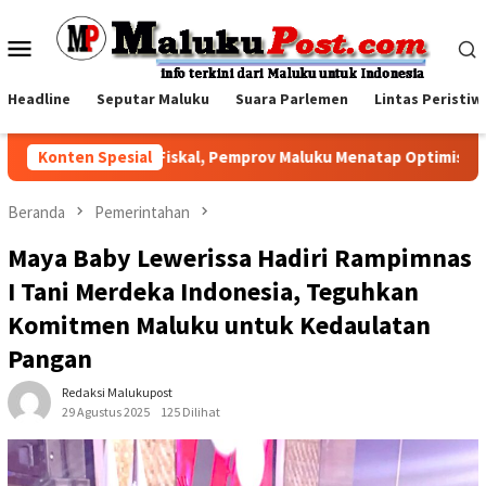
Loncat
ke
Menu
konten
Mobile
Headline
Seputar Maluku
Suara Parlemen
Lintas Peristiw
gah Tekanan Fiskal, Pemprov Maluku Menatap Optimistis Semeste
Konten Spesial
Beranda
Pemerintahan
Maya Baby Lewerissa Hadiri Rampimnas
I Tani Merdeka Indonesia, Teguhkan
Komitmen Maluku untuk Kedaulatan
Pangan
Redaksi Malukupost
29 Agustus 2025
125 Dilihat