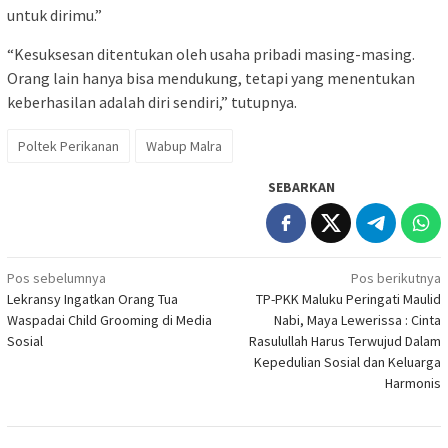
untuk dirimu.”
“Kesuksesan ditentukan oleh usaha pribadi masing-masing.
Orang lain hanya bisa mendukung, tetapi yang menentukan
keberhasilan adalah diri sendiri,” tutupnya.
Poltek Perikanan
Wabup Malra
SEBARKAN
Navigasi
Pos sebelumnya
Pos berikutnya
Lekransy Ingatkan Orang Tua
TP-PKK Maluku Peringati Maulid
pos
Waspadai Child Grooming di Media
Nabi, Maya Lewerissa : Cinta
Sosial
Rasulullah Harus Terwujud Dalam
Kepedulian Sosial dan Keluarga
Harmonis