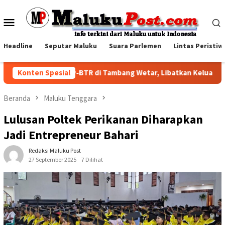
Loncat
ke
Menu
konten
Mobile
Headline
Seputar Maluku
Suara Parlemen
Lintas Peristiw
Family Visit BKP-BTR di Tambang Wetar, Libatkan Keluarga Ka
Konten Spesial
Beranda
Maluku Tenggara
Lulusan Poltek Perikanan Diharapkan
Jadi Entrepreneur Bahari
Redaksi Maluku Post
27 September 2025
7 Dilihat