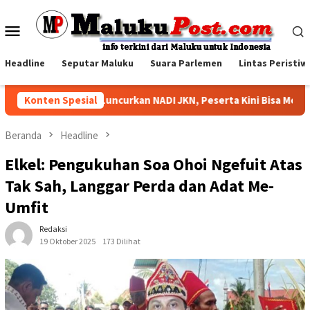
Loncat
ke
Menu
konten
Mobile
Headline
Seputar Maluku
Suara Parlemen
Lintas Peristiw
PJS Kesehatan Luncurkan NADI JKN, Peserta Kini Bisa Menabung u
Konten Spesial
Beranda
Headline
Elkel: Pengukuhan Soa Ohoi Ngefuit Atas
Tak Sah, Langgar Perda dan Adat Me-
Umfit
Redaksi
19 Oktober 2025
173 Dilihat