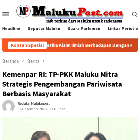
Loncat
ke
Menu
konten
Mobile
Headline
Seputar Maluku
Suara Parlemen
Lintas Peristiw
ulau Romang: Ketika Klaim Ilmiah Berhadapan Dengan Kebenara
Konten Spesial
Beranda
Berita
Kemenpar RI: TP-PKK Maluku Mitra
Strategis Pengembangan Pariwisata
Berbasis Masyarakat
Redaksi Malukupost
16 Desember 2025
11 Dilihat