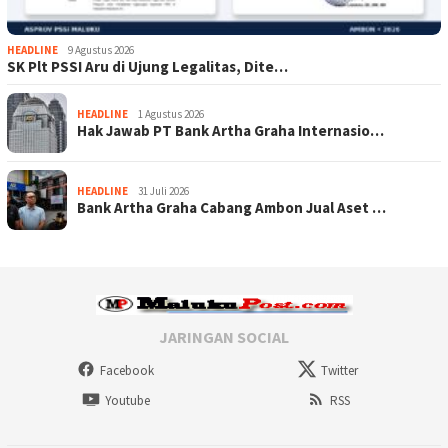
HEADLINE
9 Agustus 2026
SK Plt PSSI Aru di Ujung Legalitas, Dite…
HEADLINE
1 Agustus 2026
Hak Jawab PT Bank Artha Graha Internasio…
HEADLINE
31 Juli 2026
Bank Artha Graha Cabang Ambon Jual Aset …
JARINGAN SOCIAL
Facebook
Twitter
Youtube
RSS