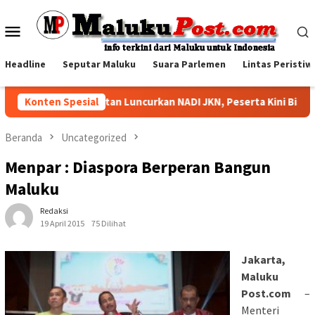
Loncat
ke
Menu
konten
Mobile
Headline
Seputar Maluku
Suara Parlemen
Lintas Peristiw
BPJS Kesehatan Luncurkan NADI JKN, Peserta Kini Bisa Mena
Konten Spesial
Beranda
Uncategorized
Menpar : Diaspora Berperan Bangun
Maluku
Redaksi
19 April 2015
75 Dilihat
Jakarta,
Maluku
Post.com
–
Menteri