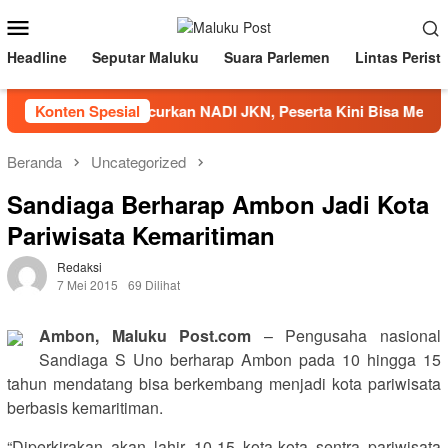
Loncat
Menu
ke
Mobile
konten
Headline
Seputar Maluku
Suara Parlemen
Lintas Perist
JS Kesehatan Luncurkan NADI JKN, Peserta Kini Bisa Menabun
Konten Spesial
Beranda
Uncategorized
Sandiaga Berharap Ambon Jadi Kota
Pariwisata Kemaritiman
Redaksi
7 Mei 2015
69 Dilihat
Ambon, Maluku Post.com
– Pengusaha nasional
Sandiaga S Uno berharap Ambon pada 10 hingga 15
tahun mendatang bisa berkembang menjadi kota pariwisata
berbasis kemaritiman.
“Diperkirakan akan lahir 10-15 kota-kota sentra pariwisata