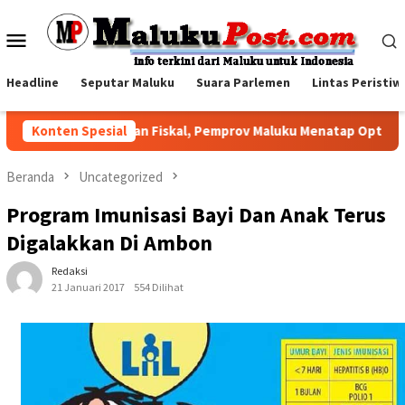
Loncat
ke
Menu
konten
Mobile
Headline
Seputar Maluku
Suara Parlemen
Lintas Peristiw
i Tengah Tekanan Fiskal, Pemprov Maluku Menatap Optimistis Se
Konten Spesial
Beranda
Uncategorized
Program Imunisasi Bayi Dan Anak Terus
Digalakkan Di Ambon
Redaksi
21 Januari 2017
554 Dilihat