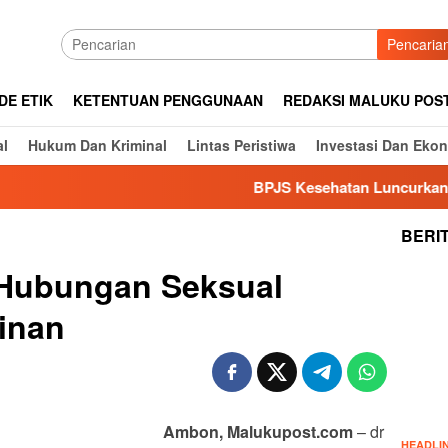
Pencaria
DE ETIK
KETENTUAN PENGGUNAAN
REDAKSI MALUKU POS
al
Hukum Dan Kriminal
Lintas Peristiwa
Investasi Dan Eko
BPJS Kesehatan Luncurkan NADI J
BERI
 Hubungan Seksual
linan
Ambon, Malukupost.com
– dr
HEADLI