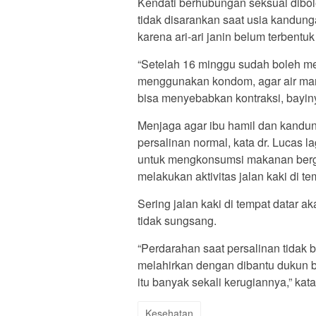
Kendati berhubungan seksual dibole
tidak disarankan saat usia kandun
karena ari-ari janin belum terbent
“Setelah 16 minggu sudah boleh me
menggunakan kondom, agar air mani
bisa menyebabkan kontraksi, bayin
Menjaga agar ibu hamil dan kandun
persalinan normal, kata dr. Lucas l
untuk mengkonsumsi makanan bergi
melakukan aktivitas jalan kaki di te
Sering jalan kaki di tempat datar 
tidak sungsang.
“Perdarahan saat persalinan tidak bo
melahirkan dengan dibantu dukun be
itu banyak sekali kerugiannya,” kat
Kesehatan