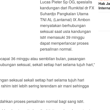
Lucas Pieter Sp OG, spesialis
Hak J
kandungan dari Rumkital dr FX
Intern
Suhardjo Pangkalan Utama
TNI AL (Lantamal) IX Ambon
menyatakan berhubungan
seksual saat usia kandungan
istri memasuki 39 minggu
dapat memperlancar proses
persalinan normal.
ncapai 36 minggu atau sembilan bulan, pasangan
ubungan seksual, sekali setiap hari selama tujuh hari,”
gan seksual sekali setiap hari selama tujuh hari
him istri lebih sering terendam air mani sehingga
.
hkan proses persalinan normal bagi sang istri.