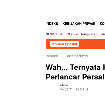
Loncat
tutup
ke
konten
INDEKS
KEBIJAKAN PRIVASI
KO
NEWS SBT
Maluku Tenggara
Tu
Konten Spesial
Beranda
Uncategorized
Wah.., Ternyata
Perlancar Persa
Redaksi
1 Mei 2017
190 Dilihat