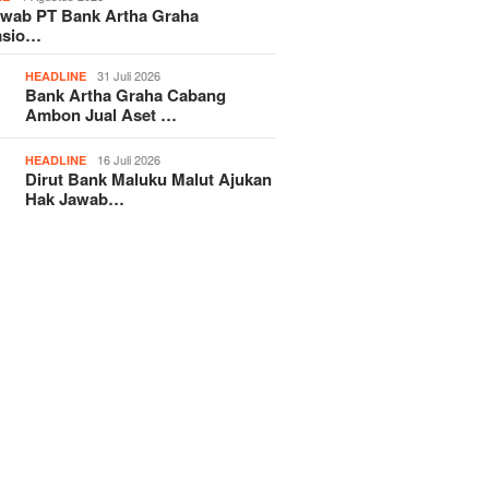
awab PT Bank Artha Graha
asio…
31 Juli 2026
HEADLINE
Bank Artha Graha Cabang
Ambon Jual Aset …
16 Juli 2026
HEADLINE
Dirut Bank Maluku Malut Ajukan
Hak Jawab…