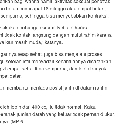
hkan bagi wanita hamil, aktivitas seksual penetrasi
gan belum mencapai 16 minggu atau empat bulan,
uk sempurna, sehingga bisa menyebabkan kontraksi.
lakukan hubungan suami istri tapi harus
 tidak kontak langsung dengan mulut rahim karena
ya kan masih muda,” katanya.
gannya tetap sehat, juga bisa menjalani proses
agi, setelah istri menyadari kehamilannya disarankan
zi empat sehat lima sempurna, dan lebih banyak
mpat datar.
akan membantu menjaga posisi janin di dalam rahim
leh lebih dari 400 cc, itu tidak normal. Kalau
ranak jumlah darah yang keluar tidak pernah diukur,
anya. (MP-6