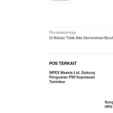
Navigasi
Pos sebelumnya
Di Maluku Tidak Ada Demonstrasi Buru
pos
POS TERKAIT
INPEX Masela Ltd. Dukung
Penguatan PWI Kepulauan
Tanimbar
Song
HPJI