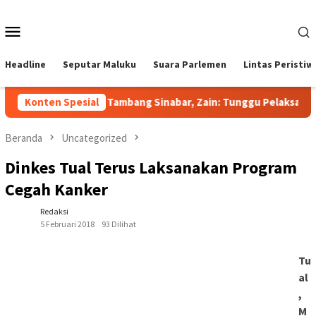
Loncat
ke
Menu
konten
Mobile
Headline
Seputar Maluku
Suara Parlemen
Lintas Peristiw
Jawab Sorotan Tambang Sinabar, Zain: Tunggu Pelaksanaan 
Konten Spesial
Beranda
Uncategorized
Dinkes Tual Terus Laksanakan Program
Cegah Kanker
Redaksi
5 Februari 2018
93 Dilihat
Tu
al
,
M