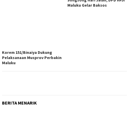
Songsong Hari Jalan, DPD HPJI
Maluku Gelar Baksos
Korem 151/Binaiya Dukung
Pelaksanaan Musprov Perbakin
Maluku
BERITA MENARIK