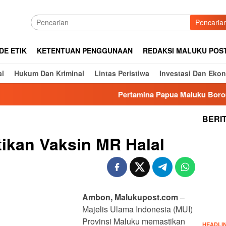
Pencaria
DE ETIK
KETENTUAN PENGGUNAAN
REDAKSI MALUKU POS
al
Hukum Dan Kriminal
Lintas Peristiwa
Investasi Dan Eko
Pertamina Papua Maluku Borong Li
BERI
ikan Vaksin MR Halal
Ambon, Malukupost.com
–
Majelis Ulama Indonesia (MUI)
Provinsi Maluku memastikan
HEADLI