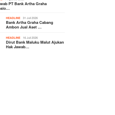
awab PT Bank Artha Graha
asio…
31 Juli 2026
HEADLINE
Bank Artha Graha Cabang
Ambon Jual Aset …
16 Juli 2026
HEADLINE
Dirut Bank Maluku Malut Ajukan
Hak Jawab…