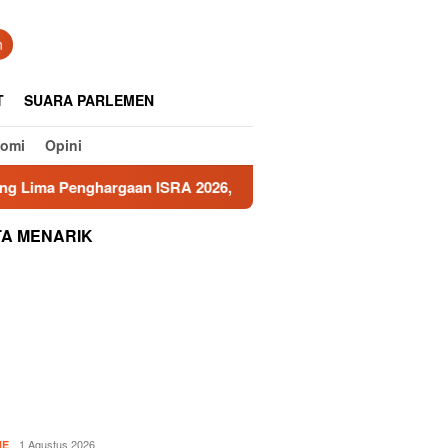
tutup
n
T
SUARA PARLEMEN
nomi
Opini
ma Penghargaan ISRA 2026, Tiga Program Raih Predikat Emas
TA MENARIK
1 Agustus 2026
NE