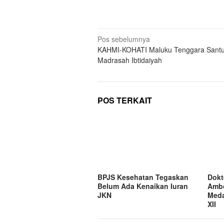
Navigasi
Pos sebelumnya
KAHMI-KOHATI Maluku Tenggara Santu
pos
Madrasah Ibtidaiyah
POS TERKAIT
BPJS Kesehatan Tegaskan
Dokt
Belum Ada Kenaikan Iuran
Ambo
JKN
Meda
XII