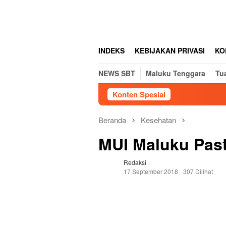
Loncat
tutup
ke
konten
INDEKS
KEBIJAKAN PRIVASI
KO
NEWS SBT
Maluku Tenggara
Tu
Konten Spesial
Beranda
Kesehatan
MUI Maluku Past
Redaksi
17 September 2018
307 Dilihat