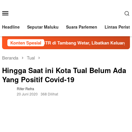
Loncat
ke
Menu
konten
Mobile
Headline
Seputar Maluku
Suara Parlemen
Lintas Perist
Family Visit BKP-BTR di Tambang Wetar, Libatkan Keluarga Ka
Konten Spesial
Beranda
Tual
Hingga Saat ini Kota Tual Belum Ada
Yang Positif Covid-19
Rifer Refra
20 Juni 2020
368 Dilihat