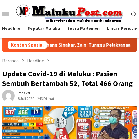
Loncat
ke
Menu
konten
Mobile
Headline
Seputar Maluku
Suara Parlemen
Lintas Peristiw
wab Sorotan Tambang Sinabar, Zain: Tunggu Pelaksanaan Amdal
Konten Spesial
Beranda
Headline
Update Covid-19 di Maluku : Pasien
Sembuh Bertambah 52, Total 466 Orang
Redaksi
8 Juli 2020
243 Dilihat