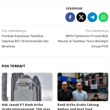
SEBARKAN
Navigasi
Pos sebelumnya
Pos berikutnya
Pemkab Kepulauan Tanimbar
INPEX Optimistis Proyek Blok
pos
Salurkan BST di Kormomolin dan
Masela di Tanimbar Terus Berlanjut
Nirunmas
Sesuai POD
POS TERKAIT
Hak Jawab PT Bank Artha
Bank Artha Graha Cabang
Graha Internasional, Tbk atas
Ambon Jual Aset Saat