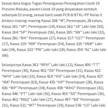
Sesuai data Gugus Tugas Penanganan Pencegahan Covid-19
Provinsi Maluku, pasien Covid-19 yang dinyatakan sembuh
sebanyak 52 orang, sesuai hasil swab PCR di BTKL-PP Kelas II
Ambon masing-masing Kasus 208: “M”, Perempuan, 28 tahun,
Kasus 261: “VP”, Perempuan (24), Kasus 262: “JA” Laki-laki (50),
Kasus 264: “SP” Perempuan (56), Kasus 265: “SW” Laki-laki (32),
Kasus 281: “NH” Perempuan (27), Kasus 317: “UZT” Perempuan
(17), Kasus 319: “MM” Perempuan (54), Kasus 320: “VNM” Laki-
laki (34), Kasus 323: “PN” Laki-laki (18), Kasus 359: “AL” Laki-laki
(66).
Selanjutnya Kasus 362: “MFH” Laki-laki (12), Kasus 400: “TT”
Perempuan (30), Kasus 402: “DS” Perempuan (31), Kasus 422:
“MFH” Laki-laki (10), Kasus 424: “HH” Laki-laki (54), Kasus 427:
“MA” Perempuan (63), Kasus 435: “HP” Perempuan (28), Kasus
436: “MP” Perempuan (34), Kasus 438: “WHO” Perempuan (41),
Kasus 446: “PT” Laki-laki (42), Kasus 459: “SD” Perempuan (36),
Kasus 462: “MAQ” Laki-laki (27), Kasus 497: “BA” Perempuan
(31), Kasus 521: “MT” Perempuan (19), Kasus 536: “LG” Laki-laki