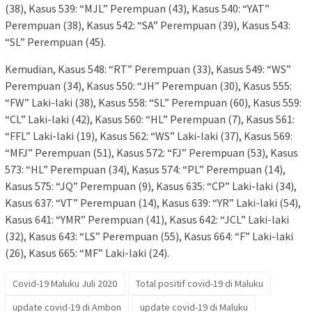
(38), Kasus 539: “MJL” Perempuan (43), Kasus 540: “YAT”
Perempuan (38), Kasus 542: “SA” Perempuan (39), Kasus 543:
“SL” Perempuan (45).
Kemudian, Kasus 548: “RT” Perempuan (33), Kasus 549: “WS”
Perempuan (34), Kasus 550: “JH” Perempuan (30), Kasus 555:
“FW” Laki-laki (38), Kasus 558: “SL” Perempuan (60), Kasus 559:
“CL” Laki-laki (42), Kasus 560: “HL” Perempuan (7), Kasus 561:
“FFL” Laki-laki (19), Kasus 562: “WS” Laki-laki (37), Kasus 569:
“MFJ” Perempuan (51), Kasus 572: “FJ” Perempuan (53), Kasus
573: “HL” Perempuan (34), Kasus 574: “PL” Perempuan (14),
Kasus 575: “JQ” Perempuan (9), Kasus 635: “CP” Laki-laki (34),
Kasus 637: “VT” Perempuan (14), Kasus 639: “YR” Laki-laki (54),
Kasus 641: “YMR” Perempuan (41), Kasus 642: “JCL” Laki-laki
(32), Kasus 643: “LS” Perempuan (55), Kasus 664: “F” Laki-laki
(26), Kasus 665: “MF” Laki-laki (24).
Covid-19 Maluku Juli 2020
Total positif covid-19 di Maluku
update covid-19 di Ambon
update covid-19 di Maluku