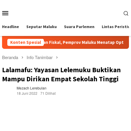
Loncat
ke
Menu
konten
Mobile
Headline
Seputar Maluku
Suara Parlemen
Lintas Peristi
Di Tengah Tekanan Fiskal, Pemprov Maluku Menatap Optimistis S
Konten Spesial
Beranda
Info Tanimbar
Lalamafu: Yayasan Lelemuku Buktikan
Mampu Dirikan Empat Sekolah Tinggi
Mezach Lerebulan
18 Juni 2022
71 Dilihat