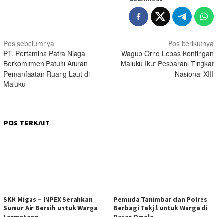
Navigasi
Pos sebelumnya
Pos berikutnya
PT. Pertamina Patra Niaga
Wagub Orno Lepas Kontingan
pos
Berkomitmen Patuhi Aturan
Maluku Ikut Pesparani Tingkat
Pemanfaatan Ruang Laut di
Nasional XIII
Maluku
POS TERKAIT
SKK Migas – INPEX Serahkan
Pemuda Tanimbar dan Polres
Sumur Air Bersih untuk Warga
Berbagi Takjil untuk Warga di
Lermatang
Pasar Omele