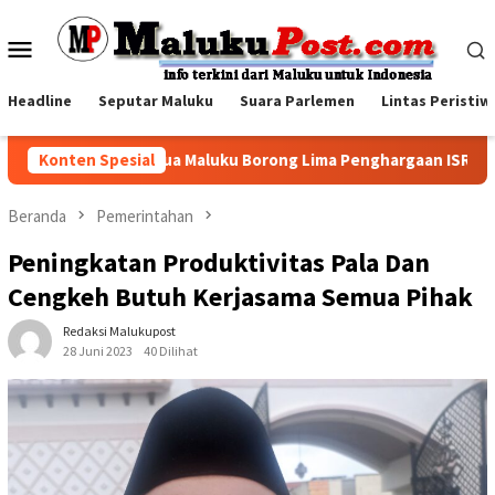
Loncat
ke
Menu
konten
Mobile
Headline
Seputar Maluku
Suara Parlemen
Lintas Peristiw
Pertamina Papua Maluku Borong Lima Penghargaan ISRA 2026, Ti
Konten Spesial
Beranda
Pemerintahan
Peningkatan Produktivitas Pala Dan
Cengkeh Butuh Kerjasama Semua Pihak
Redaksi Malukupost
28 Juni 2023
40 Dilihat