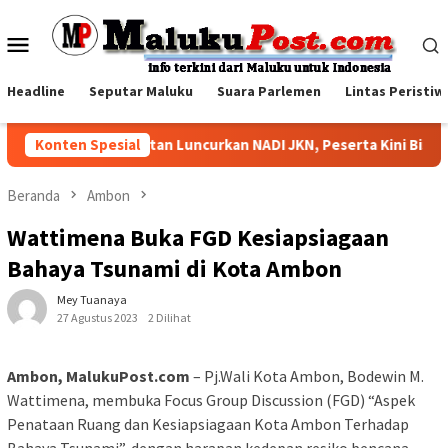
Loncat
ke
Menu
konten
Mobile
Headline
Seputar Maluku
Suara Parlemen
Lintas Peristiw
Konten Spesial
BPJS Kesehatan Luncurkan NADI JKN, Peserta Kini Bisa Me
Beranda
Ambon
Wattimena Buka FGD Kesiapsiagaan
Bahaya Tsunami di Kota Ambon
Mey Tuanaya
27 Agustus 2023
2 Dilihat
Ambon, MalukuPost.com
– Pj.Wali Kota Ambon, Bodewin M.
Wattimena, membuka Focus Group Discussion (FGD) “Aspek
Penataan Ruang dan Kesiapsiagaan Kota Ambon Terhadap