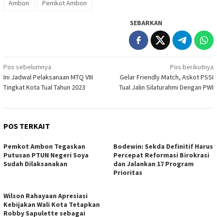
Ambon
Pemkot Ambon
SEBARKAN
Navigasi
Pos sebelumnya
Pos berikutnya
Ini Jadwal Pelaksanaan MTQ VIII
Gelar Friendly Match, Askot PSSI
pos
Tingkat Kota Tual Tahun 2023
Tual Jalin Silaturahmi Dengan PWI
POS TERKAIT
Pemkot Ambon Tegaskan
Bodewin: Sekda Definitif Harus
Putusan PTUN Negeri Soya
Percepat Reformasi Birokrasi
Sudah Dilaksanakan
dan Jalankan 17 Program
Prioritas
Wilson Rahayaan Apresiasi
Kebijakan Wali Kota Tetapkan
Robby Sapulette sebagai