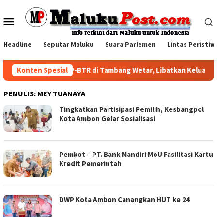
Loncat
ke
Menu
konten
Mobile
Headline
Seputar Maluku
Suara Parlemen
Lintas Peristiw
Family Visit BKP-BTR di Tambang Wetar, Libatkan Keluarga
Konten Spesial
PENULIS:
MEY TUANAYA
Tingkatkan Partisipasi Pemilih, Kesbangpol
Kota Ambon Gelar Sosialisasi
Pemkot – PT. Bank Mandiri MoU Fasilitasi Kartu
Kredit Pemerintah
DWP Kota Ambon Canangkan HUT ke 24