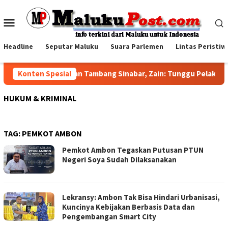
Loncat
ke
Menu
konten
Mobile
Headline
Seputar Maluku
Suara Parlemen
Lintas Peristiw
Konten Spesial
Jawab Sorotan Tambang Sinabar, Zain: Tunggu Pelaksanaa
HUKUM & KRIMINAL
TAG:
PEMKOT AMBON
Pemkot Ambon Tegaskan Putusan PTUN
Negeri Soya Sudah Dilaksanakan
Lekransy: Ambon Tak Bisa Hindari Urbanisasi,
Kuncinya Kebijakan Berbasis Data dan
Pengembangan Smart City