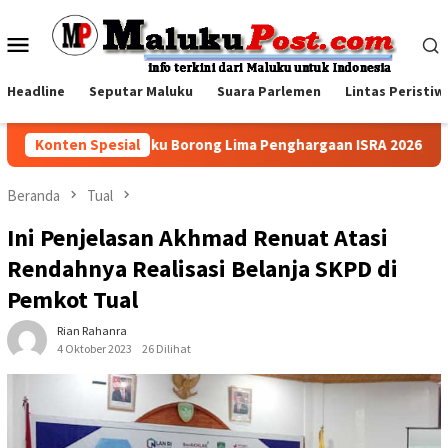
Loncat
ke
Menu
konten
Mobile
Headline
Seputar Maluku
Suara Parlemen
Lintas Peristiw
amina Papua Maluku Borong Lima Penghargaan ISRA 2026, Tiga Pr
Konten Spesial
Beranda
Tual
Ini Penjelasan Akhmad Renuat Atasi
Rendahnya Realisasi Belanja SKPD di
Pemkot Tual
Rian Rahanra
4 Oktober 2023
26 Dilihat