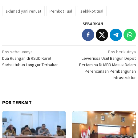
akhmad yani renuat
Pemkot Tual
sekkkot tual
SEBARKAN
Navigasi
Pos sebelumnya
Pos berikutnya
Dua Ruangan di RSUD Karel
Lewerissa Usul Bangun Depot
pos
Sadsuitubun Langgur Terbakar
Pertamina Di MBD Masuk Dalam
Perencanaan Pembangunan
Infrastruktur
POS TERKAIT