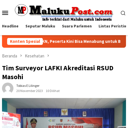
Loncat
ke
Menu
konten
Mobile
Headline
Seputar Maluku
Suara Parlemen
Lintas Peristiw
ncurkan NADI JKN, Peserta Kini Bisa Menabung untuk Bayar Iura
Konten Spesial
Beranda
Kesehatan
Tim Surveyor LAFKI Akreditasi RSUD
Masohi
Tobias E Lilinger
20 November 2023
10 Dilihat